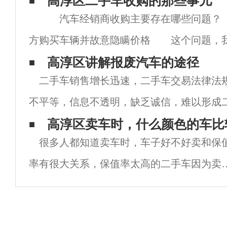
高淳区二手车收购的那些事儿
汽车经销商收购主要存在哪些问题？
方购买车辆并故意隐瞒价格 这个问题，
蕞痛苦的事情了。简单来说，其实对于购买价
高淳区讲解报废汽车的途径
二手车销售增长迅速，二手车交易法律法
购方说车源出价57万，老板很难核实。而且
不平等，信息不透明，缺乏诚信，难以形成
体。严重制约了二手车市场的发展。目前，
高淳区卖车时，什么颜色的车比
很多人都知道卖车时，车子好不好卖和保
值过程相对主观，没有标准，难以量化。如
率有很大关系，保值率太高的二手车因为卖
高，所以二手车车商不一定收，而保值率过
的二手车因为买家太低，很多车主又不甘心