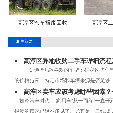
高淳区汽车报废回收
高淳区
相关新闻
高淳区异地收购二手车详细流程
1.选择几款喜欢的车型：确定这些车
的价格范围、特定市场和车辆来源是否足够
比如心有二手车的车源有车况详细描述(包括
高淳区卖车应该考虑哪些因素？
如今汽车时代， 家用车“从一而终”一直开
车时间、里程、详细配置、检测报告)，可以
报废的情况已经不多见了。尤其是一二线城
话咨询，预约看车。 2.确定是否满