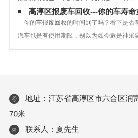
市，车主们换车的频率越来越高了，而换车
高淳区报废车回收---你的车寿命
你的车报废回收的时间到了吗？看下是否
要卖车。据统计，6成以上的车子不到5年就
汽车也是有使用期限，别以为如今還是神采
被卖掉流入二手车市场！但是我们都知道车
但终究也是有饱经沧桑的那一天。伴随着行
升，老车的难题慢慢曝露出去。汽车老化，
地址：江苏省高淳区市六合区润富
70米
联系人：夏先生